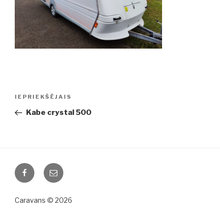
Ziņu
IEPRIEKŠĒJAIS
Iepriekšējā
izvēlne
ziņa:
Kabe crystal 500
Facebook
Email
Caravans © 2026