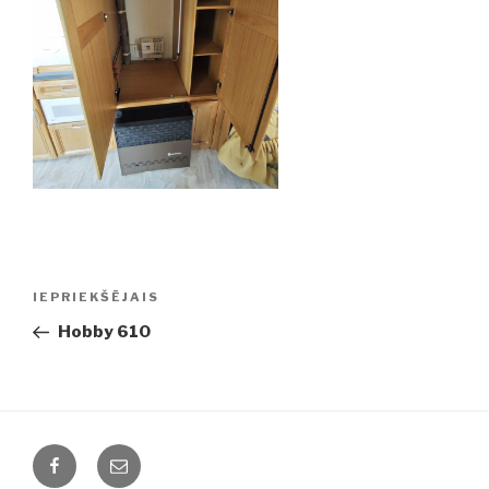
Ziņu
IEPRIEKŠĒJAIS
Iepriekšējā
izvēlne
ziņa:
Hobby 610
Facebook
Email