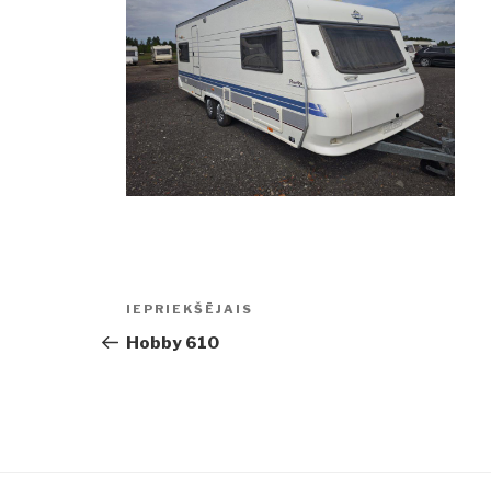
Ziņu
IEPRIEKŠĒJAIS
Iepriekšējā
izvēlne
ziņa:
Hobby 610