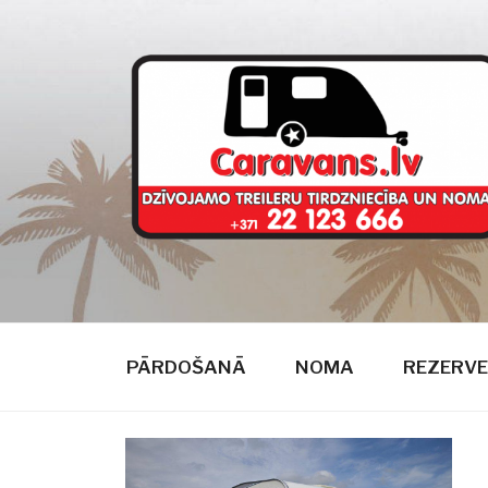
Doties
uz
saturu
CARAVANS
dzīvojamie treileri
PĀRDOŠANĀ
NOMA
REZERVE