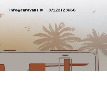
info@caravans.lv
+37122123666