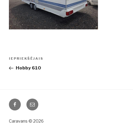
Ziņu
IEPRIEKŠĒJAIS
Iepriekšējā
izvēlne
ziņa:
Hobby 610
Facebook
Email
Caravans © 2026