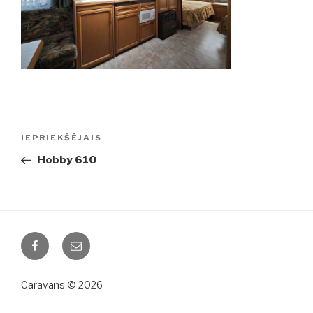
Ziņu
IEPRIEKŠĒJAIS
Iepriekšējā
izvēlne
ziņa:
Hobby 610
Facebook
Email
Caravans © 2026