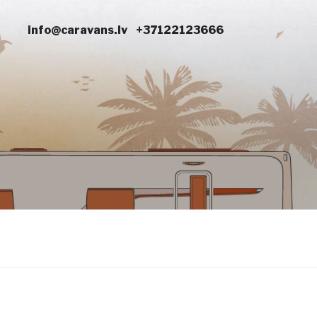
info@caravans.lv
+37122123666