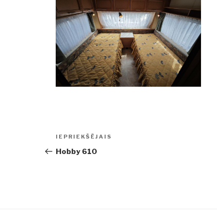
Ziņu
IEPRIEKŠĒJAIS
Iepriekšējā
izvēlne
ziņa:
Hobby 610