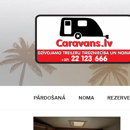
Doties
uz
saturu
CARAVANS
dzīvojamie treileri
PĀRDOŠANĀ
NOMA
REZERVE