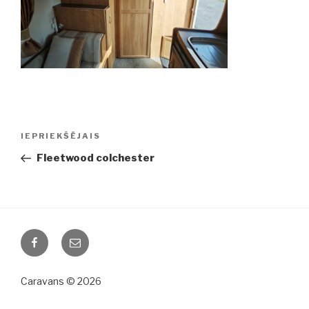
Ziņu
IEPRIEKŠĒJAIS
Iepriekšējā
izvēlne
ziņa:
Fleetwood colchester
Facebook
Email
Caravans © 2026