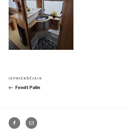
Ziņu
IEPRIEKŠĒJAIS
Iepriekšējā
izvēlne
ziņa:
Fendt Palin
Facebook
Email