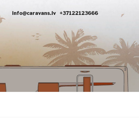
info@caravans.lv
+37122123666