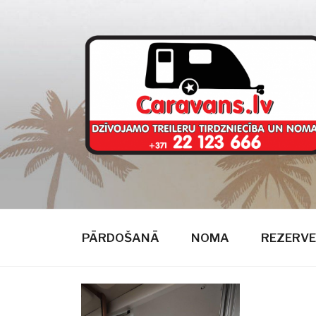
Doties
uz
saturu
CARAVANS
dzīvojamie treileri
PĀRDOŠANĀ
NOMA
REZERVE