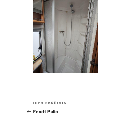
Ziņu
IEPRIEKŠĒJAIS
Iepriekšējā
izvēlne
ziņa:
Fendt Palin