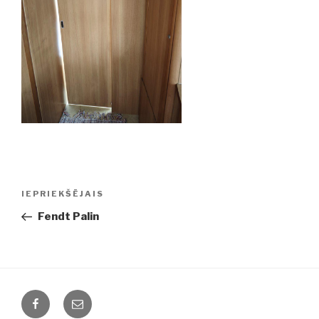
Ziņu
IEPRIEKŠĒJAIS
Iepriekšējā
izvēlne
ziņa:
Fendt Palin
Facebook
Email