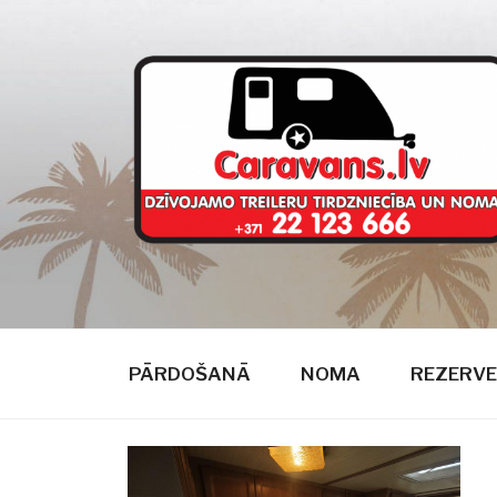
Doties
uz
saturu
CARAVANS
dzīvojamie treileri
PĀRDOŠANĀ
NOMA
REZERVE