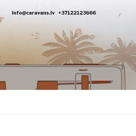
info@caravans.lv
+37122123666