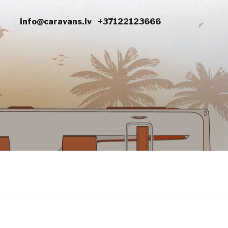
info@caravans.lv
+37122123666