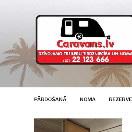
Doties
uz
saturu
CARAVANS
dzīvojamie treileri
PĀRDOŠANĀ
NOMA
REZERVE