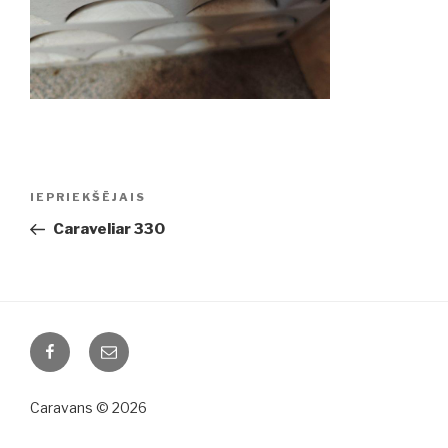
Ziņu
IEPRIEKŠĒJAIS
Iepriekšējā
izvēlne
ziņa:
Caraveliar 330
Facebook
Email
Caravans © 2026