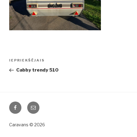
Ziņu
IEPRIEKŠĒJAIS
Iepriekšējā
izvēlne
ziņa:
Cabby trendy 510
Facebook
Email
Caravans © 2026