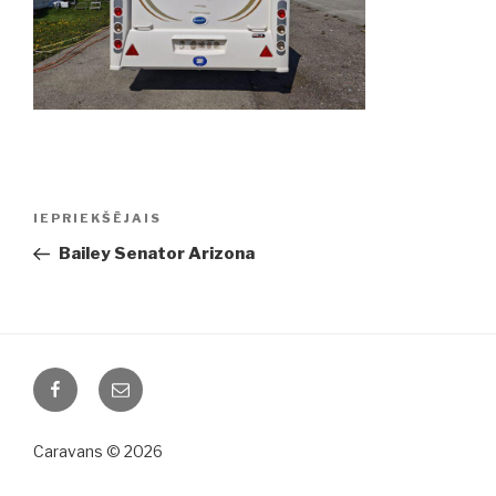
Ziņu
IEPRIEKŠĒJAIS
Iepriekšējā
izvēlne
ziņa:
Bailey Senator Arizona
Facebook
Email
Caravans © 2026