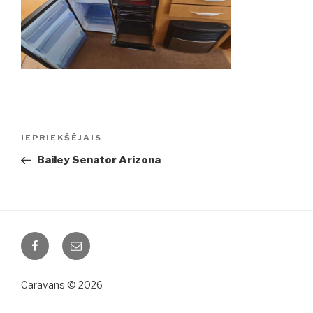
Ziņu
IEPRIEKŠĒJAIS
Iepriekšējā
izvēlne
ziņa:
Bailey Senator Arizona
Facebook
Email
Caravans © 2026