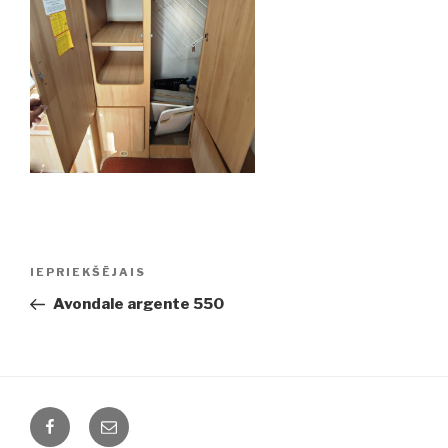
Ziņu
IEPRIEKŠĒJAIS
Iepriekšējā
izvēlne
ziņa:
Avondale argente 550
Facebook
Email