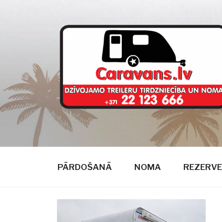
Doties
uz
saturu
CARAVANS
dzīvojamie treileri
PĀRDOŠANĀ
NOMA
REZERVE