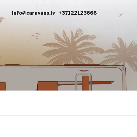
info@caravans.lv
+37122123666