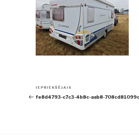
Ziņu
IEPRIEKŠĒJAIS
Iepriekšējā
izvēlne
ziņa:
fe8d4793-c7c3-4b8c-aab8-708cd81099