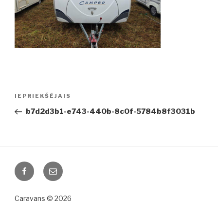
Ziņu
IEPRIEKŠĒJAIS
Iepriekšējā
izvēlne
ziņa:
b7d2d3b1-e743-440b-8c0f-5784b8f3031b
Facebook
Email
Caravans © 2026