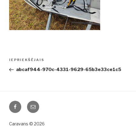
Ziņu
IEPRIEKŠĒJAIS
Iepriekšējā
izvēlne
ziņa:
abcaf944-970c-4331-9629-65b3e33ce1c5
Facebook
Email
Caravans © 2026