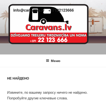
Перейти
к
info@caravans.lv
+37122123666
содержимому
CARAVANS
dzīvojamie treileri
Меню
НЕ НАЙДЕНО
Извините, по вашему запросу ничего не найдено.
Попробуйте другие ключевые слова.